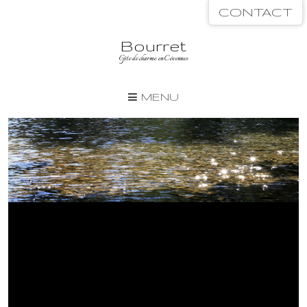
CONTACT
Bourret
Gîte de charme en Cévennes
MENU