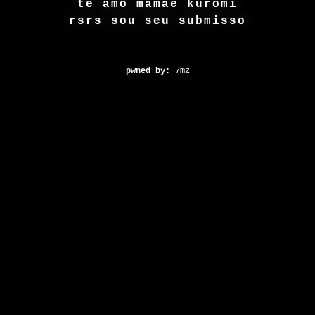
te amo mamae kuromi
rsrs sou seu submisso
pwned by:
7mz